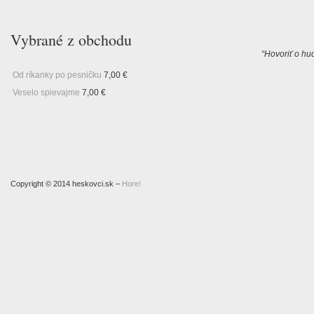
Vybrané z obchodu
“Hovoriť o hud
Od ríkanky po pesničku
7,00
€
Veselo spievajme
7,00
€
Copyright © 2014 heskovci.sk –
Hore!