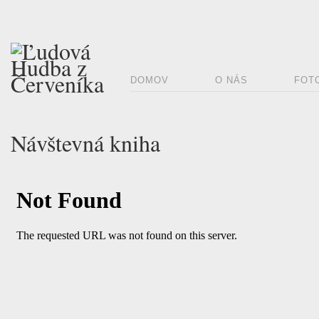
DOMOV
O NÁS
FOT
Návštevná kniha